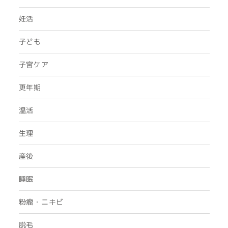
妊活
子ども
子宮ケア
更年期
温活
生理
産後
睡眠
粉瘤・ニキビ
脱毛