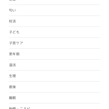
匂い
妊活
子ども
子宮ケア
更年期
温活
生理
産後
睡眠
粉瘤・ニキビ