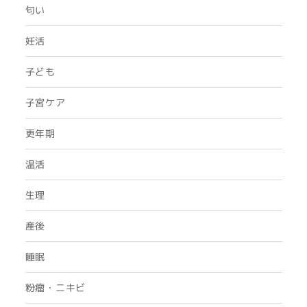
匂い
妊活
子ども
子宮ケア
更年期
温活
生理
産後
睡眠
粉瘤・ニキビ