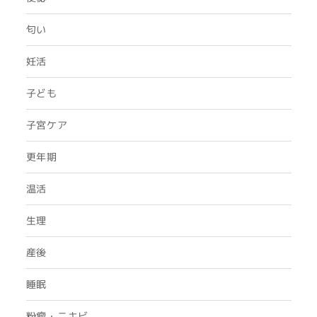
匂い
妊活
子ども
子宮ケア
更年期
温活
生理
産後
睡眠
粉瘤・ニキビ