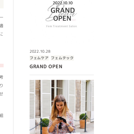
一
適
に
2022.10.28
フェムケア
フェムテック
GRAND OPEN
考
り
せ
組