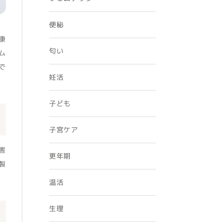
便秘
康
匂い
ム
で
妊活
子ども
子宮ケア
害
更年期
製
温活
生理