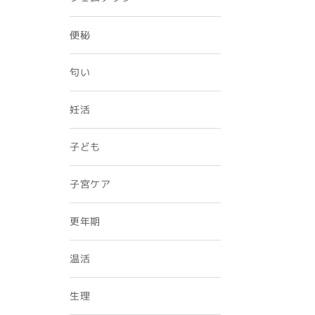
便秘
匂い
妊活
子ども
子宮ケア
更年期
温活
生理