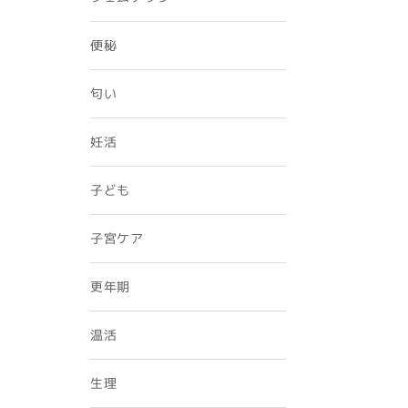
便秘
匂い
妊活
子ども
子宮ケア
更年期
温活
生理