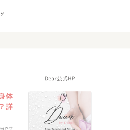
ログ
Dear公式HP
身体
？詳
担当です