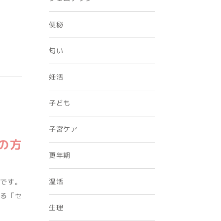
便秘
匂い
妊活
子ども
子宮ケア
の方
更年期
温活
当です。
る「セ
生理