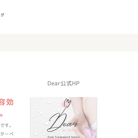
ログ
Dear公式HP
容効
。
当です。
ターベ