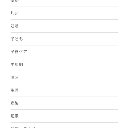
便秘
匂い
妊活
子ども
子宮ケア
更年期
温活
生理
産後
睡眠