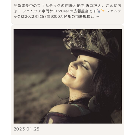
今急成長中のフェムテックの市場と動向 みなさん、こんにち
は！ フェムケア専門サロンDearの広報担当です
フェムテ
ックは2022年に57億9000万ドルの市場規模と …
2023.01.25