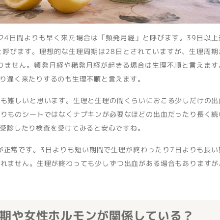
。24日間よりも早く来た場合は「頻発月経」と呼びます。39日以上
と呼びます。理想的な生理周期は28日とされていますが、生理周期
ありません。頻発月経や稀発月経が起きる場合は生理不順と言えます
り遅く来たりするのも生理不順と言えます。
ても難しいと思います。生理と生理の間くらいにおこる少しだけの出
おりものシートではなくナプキンが必要なほどの出血だったり長く続
受診したり検査を受けてみると安心ですね。
が正常です。3日よりも短い期間で生理が終わったり7日よりも長い
知れません。生理が終わっても少しずつ出血がある場合もありますが
期や女性ホルモンが関係している？