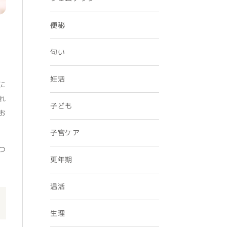
便秘
匂い
妊活
に
れ
子ども
お
。
子宮ケア
つ
更年期
温活
生理